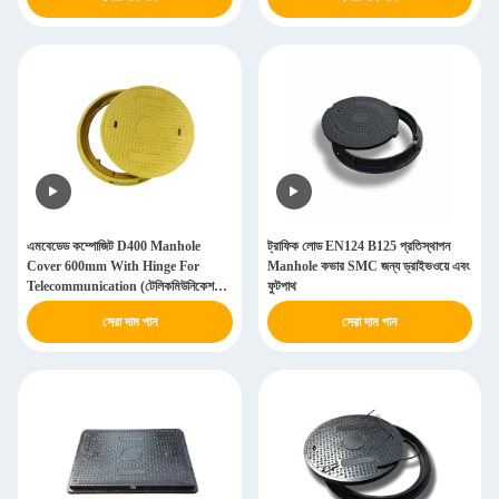
এমবেডেড কম্পোজিট D400 Manhole
ট্রাফিক লোড EN124 B125 প্রতিস্থাপন
Cover 600mm With Hinge For
Manhole কভার SMC জন্য ড্রাইভওয়ে এবং
Telecommunication (টেলিকমিউনিকেশনের
ফুটপাথ
জন্য হিঞ্জ সহ এমবেডেড ডি৪০০ ম্যানহোল
সেরা দাম পান
সেরা দাম পান
কভার)