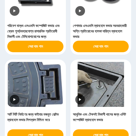
পরিবেশ বান্ধব এসএমসি কম্পোজিট কভার এবং
পেশাদার এসএমসি ম্যানহোল কভার সরবরাহকারী
ফ্রেম পুনর্ব্যবহারযোগ্য রাসায়নিক প্রতিরোধী
অগ্নি প্রতিরোধের হালকা দায়িত্ব ম্যানহোল
নিকাশী এবং টেলিযোগাযোগের জন্য
কভার
সেরা দাম পান
সেরা দাম পান
স্মার্ট সিটি নির্মাণের জন্য ফাইবার মজবুত বোল্টড
আধুনিক এবং টেকসই নিকাশী খালের জন্য এলিট
ম্যানহোল কভার সিগন্যাল নিশ্চিত করে
কম্পোজিট ম্যানহোল কভার
সেরা দাম পান
সেরা দাম পান