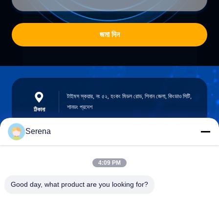
জমা দিন
টাইমস স্কয়ার, নং ৫২, হংকং মিডল রোড, শিনান জেলা, কিংডাও সিটি,
শানডং প্রদেশ
ঠিকানা
Serena
robert@ailitecover.com
4:09 PM
ই-মেইল
Good day, what product are you looking for?
0086-17667541696