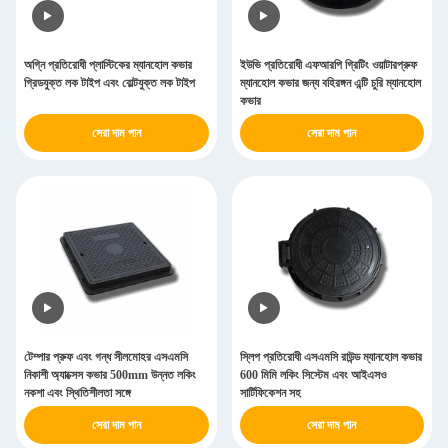
অগ্নি প্রতিরোধী প্লাস্টিকের ম্যানহোল কভার
ইউভি প্রতিরোধী এফআরপি গ্রিটিং ওয়াটারপ্রুফ
গ্রিডযুক্ত লক টাইপ এবং বোল্টযুক্ত লক টাইপ
ম্যানহোল কভার জন্য বহিরঙ্গন এন্টি চুরি ম্যানহোল
কভার
সেরা দাম পান
সেরা দাম পান
টেম্পার প্রুফ এবং গন্ধ সীলমোহর এসএমসি
স্লিপ প্রতিরোধী এসএমসি রাউন্ড ম্যানহোল কভার
নিকাশী অ্যাক্সেস কভার 500mm উন্নত লকিং
600 মিমি লকিং সিস্টেম এবং আইএসও
নকশা এবং স্থিতিশীলতা সঙ্গে
সার্টিফিকেশন সহ
সেরা দাম পান
সেরা দাম পান