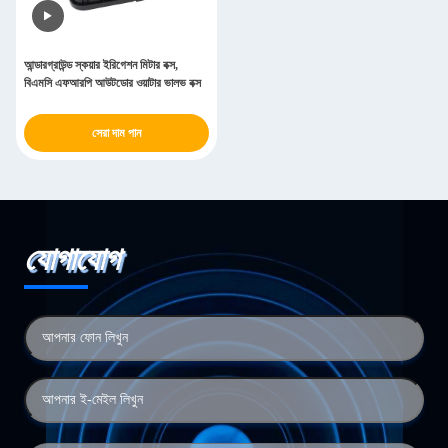
আন্ডারগ্রাউন্ড স্কয়ার ইরিগেশন মিটার বক্স,
বিএমসি এফআরপি আউটডোর ওয়াটার ভালভ বক্স
সেরা দাম পান
যোগাযোগ