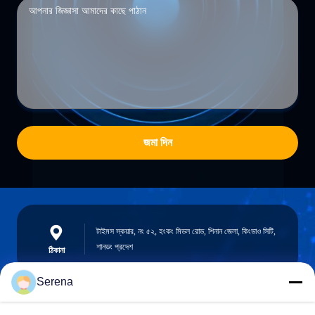
জমা দিন
টাইমস স্কয়ার, নং ৫২, হংকং মিডল রোড, শিনান জেলা, কিংডাও সিটি,
শানডং প্রদেশ
ঠিকানা
Serena