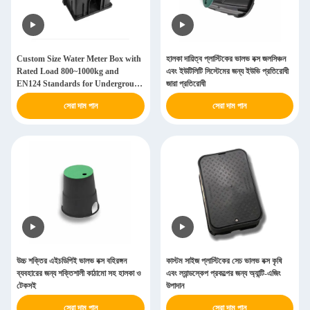
Custom Size Water Meter Box with
হালকা দায়িত্ব প্লাস্টিকের ভালভ বক্স জলসিঞ্চন
Rated Load 800~1000kg and
এবং ইউটিলিটি সিস্টেমের জন্য ইউভি প্রতিরোধী
EN124 Standards for Underground
জারা প্রতিরোধী
Outdoor Use
সেরা দাম পান
সেরা দাম পান
উচ্চ শক্তির এইচডিপিই ভালভ বক্স বহিরঙ্গন
কাস্টম সাইজ প্লাস্টিকের সেচ ভালভ বক্স কৃষি
ব্যবহারের জন্য শক্তিশালী কাঠামো সহ হালকা ও
এবং ল্যান্ডস্কেপ প্রকল্পের জন্য অ্যান্টি-এজিং
টেকসই
উপাদান
সেরা দাম পান
সেরা দাম পান