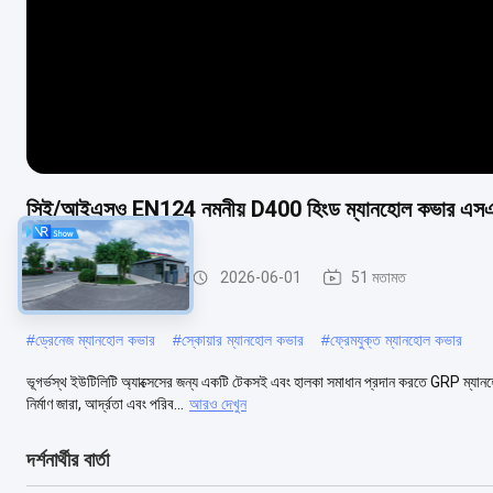
সিই/আইএসও EN124 নমনীয় D400 হিংড ম্যানহোল কভার এসএমসি
এসএমসি ম্যানহোল কভার
2026-06-01
51 মতামত
#
ড্রেনেজ ম্যানহোল কভার
#
স্কোয়ার ম্যানহোল কভার
#
ফ্রেমযুক্ত ম্যানহোল কভার
ভূগর্ভস্থ ইউটিলিটি অ্যাক্সেসের জন্য একটি টেকসই এবং হালকা সমাধান প্রদান করতে GRP ম্যান
নির্মাণ জারা, আর্দ্রতা এবং পরিব...
আরও দেখুন
দর্শনার্থীর বার্তা