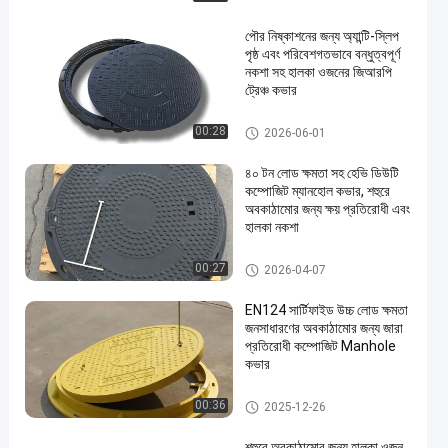
পৌর নিষ্কাশনের জন্য অ্যান্টি-স্লিপ
পৃষ্ঠ এবং পরিবেশগতভাবে বন্ধুত্বপূর্ণ
নকশা সহ হালকা ওজনের জিআরপি
ট্রেঞ্চ কভার
এসএমসি ম্যানহোল কভার
00:28
2026-06-01
৪০ টন লোড ক্ষমতা সহ হেভি ডিউটি
কম্পোজিট ম্যানহোল কভার, শহুরে
অবকাঠামোর জন্য ক্ষয় প্রতিরোধী এবং
হালকা নকশা
কম্পোজিট ম্যানহোল কভার
00:27
2026-04-07
EN124 সার্টিফাইড উচ্চ লোড ক্ষমতা
জনসাধারণের অবকাঠামোর জন্য জারা
প্রতিরোধী কম্পোজিট Manhole
কভার
কম্পোজিট ম্যানহোল কভার
00:36
2025-12-26
শহুরে অবকাঠামোর জন্য হালকা ওজন