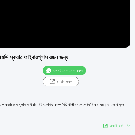
 স্কয়ার ফাইবারগ্লাস রজন জন্য
এখনই যোগাযোগ করুন
শেয়ার করুন
হোল কভারগুলি গ্লাস ফাইবার রিইনফোর্সড কম্পোজিট উপাদান থেকে তৈরি করা হয়। তাদের উন্নত
একটি বার্তা দিন