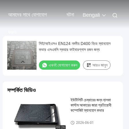
আমাদের সাথে যোগাযোগ
ঘটনা
Bengali
করুন
সিই/আইএসও EN124 নমনীয় D400 হিংড ম্যানহোল
কভার এসএমসি স্কয়ার ফাইবারগ্লাস রজন জন্য
এখনই যোগাযোগ করুন
আরও জানুন
সম্পর্কিত ভিডিও
ইউটিলিটি চেম্বারের জন্য হালকা
কাস্টম আকারের জারা প্রতিরোধী
কম্পোজিট ম্যানহোল কভার
এসএমসি ম্যানহোল কভার
2026-06-01
00:26