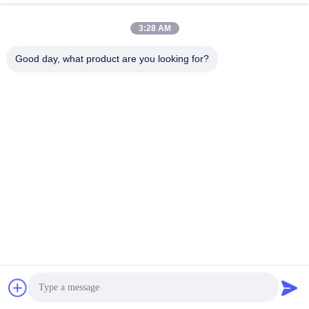
robert@ailitecover.com
3:28 AM
ই-মেইল
Good day, what product are you looking for?
0086-17667541696
ফোন
Qingdao Elite New Materials Co., Ltd.
Qingdao Elite New Materials Co., Ltd.
একটি উদ্ধৃতি পান