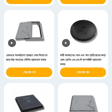
রোডওয়ে অবকাঠামো প্রকল্পে লোড বিতরণের
ভারী যানবাহনের লোড এবং ক্ষয় প্রতিরোধের জন্য
জন্য উচ্চ ঘনত্বের যৌগিক ম্যানহোল কভার
রোড রেটেড এস.এম.সি কম্পোজিট ম্যানহোল
কভার
সেরা দাম পান
সেরা দাম পান