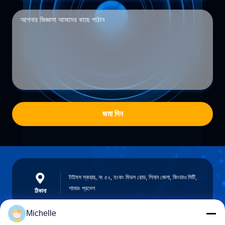
জমা দিন
টাইমস স্কয়ার, নং ৫২, হংকং মিডল রোড, শিনান জেলা, কিংডাও সিটি,
শানডং প্রদেশ
ঠিকানা
Michelle