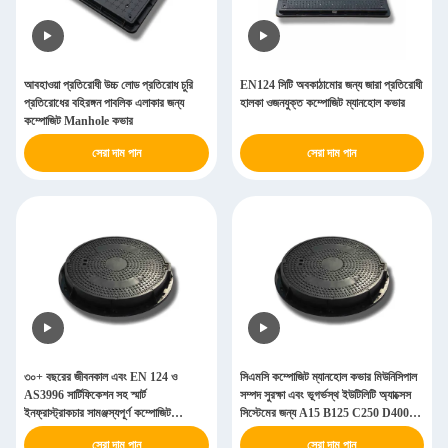
আবহাওয়া প্রতিরোধী উচ্চ লোড প্রতিরোধ চুরি
EN124 সিটি অবকাঠামোর জন্য জারা প্রতিরোধী
প্রতিরোধের বহিরঙ্গন পাবলিক এলাকার জন্য
হালকা ওজনযুক্ত কম্পোজিট ম্যানহোল কভার
কম্পোজিট Manhole কভার
সেরা দাম পান
সেরা দাম পান
৩০+ বছরের জীবনকাল এবং EN 124 ও
সিএমসি কম্পোজিট ম্যানহোল কভার মিউনিসিপাল
AS3996 সার্টিফিকেশন সহ স্মার্ট
সম্পদ সুরক্ষা এবং ভূগর্ভস্থ ইউটিলিটি অ্যাক্সেস
ইনফ্রাস্ট্রাকচার সামঞ্জস্যপূর্ণ কম্পোজিট
সিস্টেমের জন্য A15 B125 C250 D400
ম্যানহোল কভার
লোড রেটিং সহ
সেরা দাম পান
সেরা দাম পান