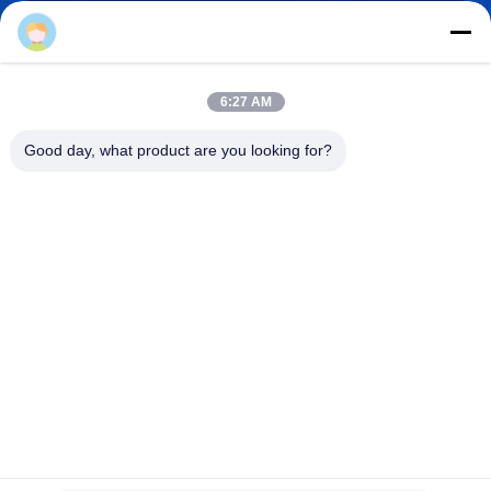
robert@ailitecover.com
6:27 AM
ই-মেইল
Good day, what product are you looking for?
0086-17667541696
ফোন
Qingdao Elite New Materials Co., Ltd.
Qingdao Elite New Materials Co., Ltd.