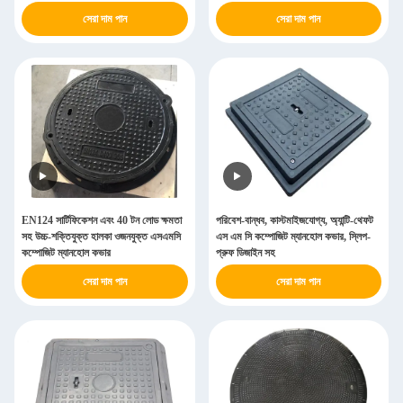
সেরা দাম পান
সেরা দাম পান
EN124 সার্টিফিকেশন এবং 40 টন লোড ক্ষমতা
পরিবেশ-বান্ধব, কাস্টমাইজযোগ্য, অ্যান্টি-থেফট
সহ উচ্চ-শক্তিযুক্ত হালকা ওজনযুক্ত এসএমসি
এস এম সি কম্পোজিট ম্যানহোল কভার, স্লিপ-
কম্পোজিট ম্যানহোল কভার
প্রুফ ডিজাইন সহ
সেরা দাম পান
সেরা দাম পান