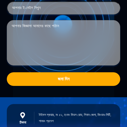
জমা দিন
টাইমস স্কয়ার, নং ৫২, হংকং মিডল রোড, শিনান জেলা, কিংডাও সিটি,
শানডং প্রদেশ
ঠিকানা