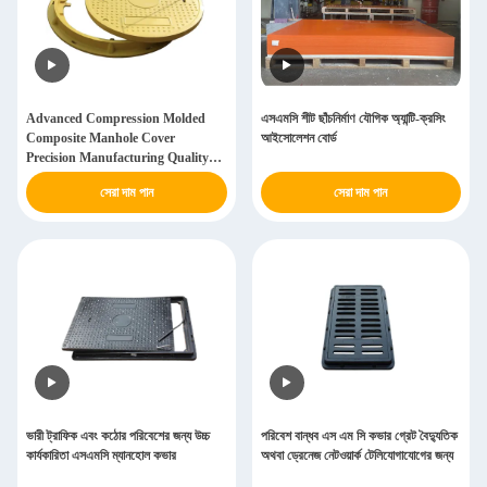
Advanced Compression Molded
এসএমসি শীট ছাঁচনির্মাণ যৌগিক অ্যান্টি-ক্রসিং
Composite Manhole Cover
আইসোলেশন বোর্ড
Precision Manufacturing Quality
Control Standards Assured (উন্নত
সেরা দাম পান
সেরা দাম পান
কম্প্রেশন মোল্ডেড কম্পোজিট ম্যানহোল কভার)
ভারী ট্রাফিক এবং কঠোর পরিবেশের জন্য উচ্চ
পরিবেশ বান্ধব এস এম সি কভার গ্রেট বৈদ্যুতিক
কার্যকারিতা এসএমসি ম্যানহোল কভার
অথবা ড্রেনেজ নেটওয়ার্ক টেলিযোগাযোগের জন্য