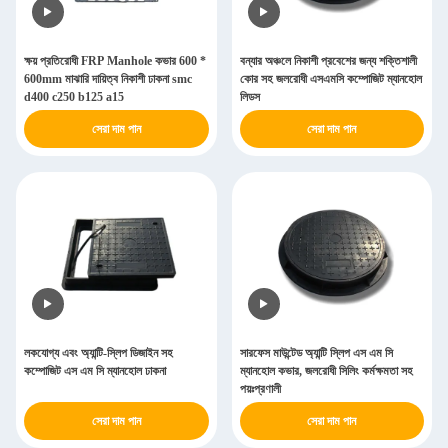
ক্ষয় প্রতিরোধী FRP Manhole কভার 600 *
বন্যার অঞ্চলে নিকাশী প্রবেশের জন্য শক্তিশালী
600mm মাঝারি দায়িত্ব নিকাশী ঢাকনা smc
কোর সহ জলরোধী এসএমসি কম্পোজিট ম্যানহোল
d400 c250 b125 a15
লিডস
সেরা দাম পান
সেরা দাম পান
লকযোগ্য এবং অ্যান্টি-স্লিপ ডিজাইন সহ
সারফেস মাউন্টেড অ্যান্টি স্লিপ এস এম সি
কম্পোজিট এস এম সি ম্যানহোল ঢাকনা
ম্যানহোল কভার, জলরোধী সিলিং কর্মক্ষমতা সহ
পয়ঃপ্রণালী
সেরা দাম পান
সেরা দাম পান