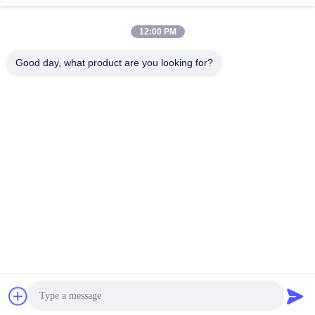
robert@ailitecover.com
12:00 PM
ই-মেইল
Good day, what product are you looking for?
0086-17667541696
ফোন
Qingdao Elite New Materials Co., Ltd.
Qingdao Elite New Materials Co., Ltd.
একটি উদ্ধৃতি পান