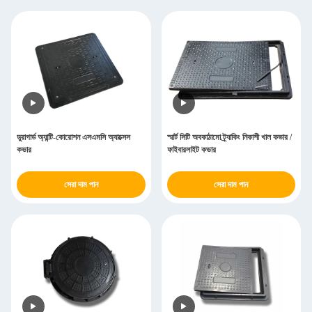
ডুরাগার্ড অ্যান্টি-কোরোশন এসএমসি অ্যাক্সেস
স্মার্ট সিটি অবকাঠামো ট্র্যাকিং নিকাশী খাল কভার /
কভার
ফাইবারলাইট কভার
সেরা দাম পান
সেরা দাম পান