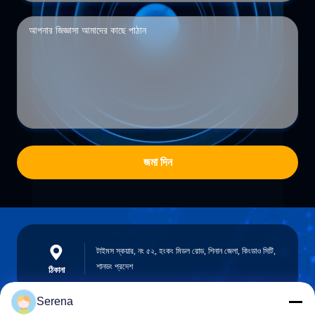
জমা দিন
টাইমস স্কয়ার, নং ৫২, হংকং মিডল রোড, শিনান জেলা, কিংডাও সিটি,
শানডং প্রদেশ
ঠিকানা
Serena