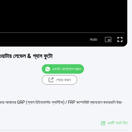
Auto
Picture-
Fullscre
in-
Picture
 ওয়াটার লেভেল & গ্যাস ফুটো
এখনই যোগাযোগ করুন
শেয়ার করুন
োল কভার আমাদের GRP (গ্লাস রিইনফোর্সড প্লাস্টিক) / FRP কম্পোজিট ম্যানহোল কভারগুলি উচ্চ-
একটি বার্তা দিন