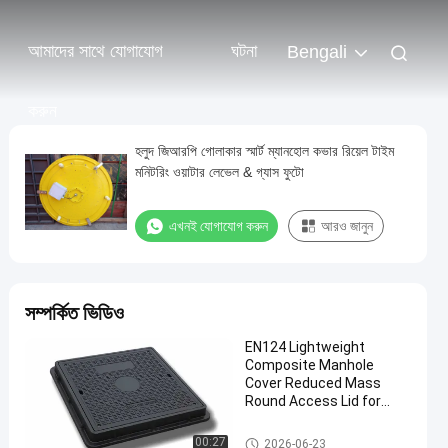
আমাদের সাথে যোগাযোগ
ঘটনা
Bengali
করুন
হলুদ জিআরপি গোলাকার স্মার্ট ম্যানহোল কভার রিয়েল টাইম
মনিটরিং ওয়াটার লেভেল & গ্যাস ফুটো
এখনই যোগাযোগ করুন
আরও জানুন
সম্পর্কিত ভিডিও
EN124 Lightweight
Composite Manhole
Cover Reduced Mass
Round Access Lid for
Municipal Drainage
Systems
কম্পোজিট ম্যানহোল কভার
00:27
2026-06-23