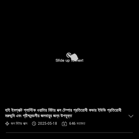
হাই ইমপ্যাক্ট প্লাস্টিক ওয়াটার মিটার বক্স টেম্পার প্রতিরোধী কভার ইউভি প্রতিরোধী
মরুভূমি এবং গ্রীষ্মমন্ডলীয় জলবায়ুর জন্য উপযুক্ত
জল মিটার বাক্স
2025-05-18
646 মতামত