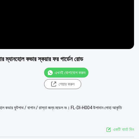
ম্যানহোল কভার স্কয়ার ফর গার্ডেন রোড
এখনই যোগাযোগ করুন
শেয়ার করুন
ল কভার ফুটপাথ / বাগান / রাস্তা জন্য মডেল নং। FL-DI-H004 উপাদান লোহা আকৃতি
একটি বার্তা দিন