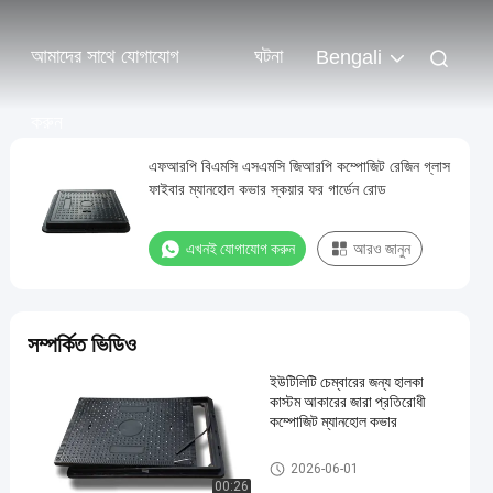
আমাদের সাথে যোগাযোগ
ঘটনা
Bengali
করুন
এফআরপি বিএমসি এসএমসি জিআরপি কম্পোজিট রেজিন গ্লাস
ফাইবার ম্যানহোল কভার স্কয়ার ফর গার্ডেন রোড
এখনই যোগাযোগ করুন
আরও জানুন
সম্পর্কিত ভিডিও
ইউটিলিটি চেম্বারের জন্য হালকা
কাস্টম আকারের জারা প্রতিরোধী
কম্পোজিট ম্যানহোল কভার
এসএমসি ম্যানহোল কভার
2026-06-01
00:26