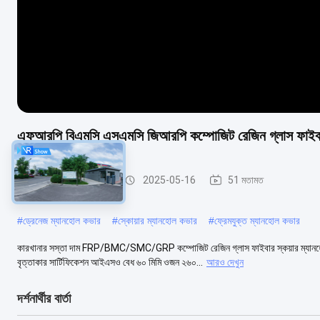
এফআরপি বিএমসি এসএমসি জিআরপি কম্পোজিট রেজিন গ্লাস ফাইবার 
এসএমসি ম্যানহোল কভার
2025-05-16
51 মতামত
#
ড্রেনেজ ম্যানহোল কভার
#
স্কোয়ার ম্যানহোল কভার
#
ফ্রেমযুক্ত ম্যানহোল কভার
কারখানার সস্তা দাম FRP/BMC/SMC/GRP কম্পোজিট রেজিন গ্লাস ফাইবার স্কয়ার ম্যানহো
বৃত্তাকার সার্টিফিকেশন আইএসও বেধ ৬০ মিমি ওজন ২৬০...
আরও দেখুন
দর্শনার্থীর বার্তা