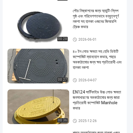
পৌর নিষ্কাশনের জন্য অ্যান্টি-স্লিপ
পৃষ্ঠ এবং পরিবেশগতভাবে বন্ধুত্বপূর্ণ
নকশা সহ হালকা ওজনের জিআরপি
ট্রেঞ্চ কভার
এসএমসি ম্যানহোল কভার
00:28
2026-06-01
৪০ টন লোড ক্ষমতা সহ হেভি ডিউটি
কম্পোজিট ম্যানহোল কভার, শহুরে
অবকাঠামোর জন্য ক্ষয় প্রতিরোধী এবং
হালকা নকশা
কম্পোজিট ম্যানহোল কভার
00:27
2026-04-07
EN124 সার্টিফাইড উচ্চ লোড ক্ষমতা
জনসাধারণের অবকাঠামোর জন্য জারা
প্রতিরোধী কম্পোজিট Manhole
কভার
কম্পোজিট ম্যানহোল কভার
00:36
2025-12-26
শহুরে অবকাঠামোর জন্য হালকা ওজন