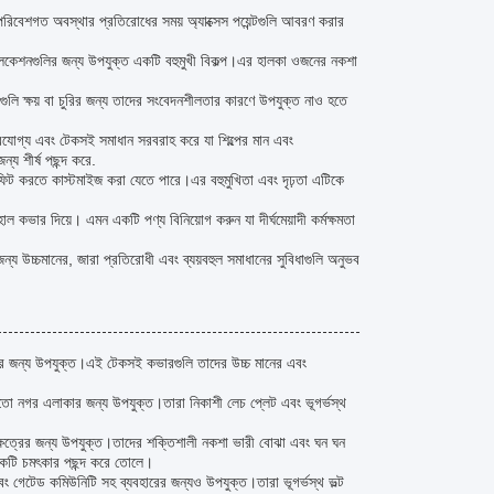
পরিবেশগত অবস্থার প্রতিরোধের সময় অ্যাক্সেস পয়েন্টগুলি আবরণ করার
াপ্লিকেশনগুলির জন্য উপযুক্ত একটি বহুমুখী বিকল্প।এর হালকা ওজনের নকশা
লি ক্ষয় বা চুরির জন্য তাদের সংবেদনশীলতার কারণে উপযুক্ত নাও হতে
্ভরযোগ্য এবং টেকসই সমাধান সরবরাহ করে যা শিল্পের মান এবং
য শীর্ষ পছন্দ করে.
ন ফিট করতে কাস্টমাইজ করা যেতে পারে।এর বহুমুখিতা এবং দৃঢ়তা এটিকে
কভার দিয়ে। এমন একটি পণ্য বিনিয়োগ করুন যা দীর্ঘমেয়াদী কর্মক্ষমতা
 উচ্চমানের, জারা প্রতিরোধী এবং ব্যয়বহুল সমাধানের সুবিধাগুলি অনুভব
্পের জন্য উপযুক্ত।এই টেকসই কভারগুলি তাদের উচ্চ মানের এবং
তো নগর এলাকার জন্য উপযুক্ত।তারা নিকাশী লেচ প্লেট এবং ভূগর্ভস্থ
পক্ষেত্রের জন্য উপযুক্ত।তাদের শক্তিশালী নকশা ভারী বোঝা এবং ঘন ঘন
য একটি চমৎকার পছন্দ করে তোলে।
 গেটেড কমিউনিটি সহ ব্যবহারের জন্যও উপযুক্ত।তারা ভূগর্ভস্থ ভল্ট