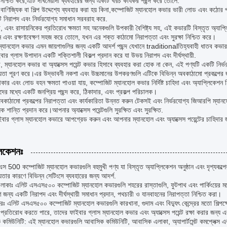
 নিশ্চিত করে,এটি দীর্ঘমেয়াদী ব্যবহারের জন্য একটি খরচ কার্যকর পছন্দ করে তোলে.
াণিজ্যিক বা শিল্প উদ্দেশ্যে ব্যবহার করা হয় কিনা,কম্পোজিট ম্যানহোল কভার ভারী লোড এবং কঠোর 
 নিরাপদ এবং নির্ভরযোগ্য সমাধান সরবরাহ করে.
িচা, এবং রাসায়নিকের প্রতিরোধ ক্ষমতা সহ অনেকগুলি উপকারী বৈশিষ্ট্য সহ, এই কভারটি বিস্তৃত অ্য
 এবং রক্ষণাবেক্ষণ সহজ করে তোলে, যখন এর শক্ত কাঠামো নিরাপত্তা এবং সুরক্ষা নিশ্চিত করে।
যানহোল কভার এমন জায়গাগুলির জন্য একটি আদর্শ পছন্দ যেখানে traditionalতিহ্যবাহী ধাতব কভারগু
ার গ্লাস উপাদান একটি শক্তিশালী বিকল্প প্রদান করে যা উভয় নিরাপদ এবং দীর্ঘস্থায়ী.
, ম্যানহোল কভার বা অ্যাক্সেস পয়েন্ট কভার হিসাবে ব্যবহার করা হোক না কেন, এই পণ্যটি একটি নির
য়তা পূরণ করে।এর উদ্ভাবনী নকশা এবং উচ্চমানের উপকরণগুলি এটিকে বিভিন্ন অবকাঠামো প্রকল্পের জন্
কার এবং লোড বহন ক্ষমতা পাওয়া যায়, কম্পোজিট ম্যানহোল কভার নির্দিষ্ট চাহিদা এবং অ্যাপ্লিকেশ
ের মধ্যে একটি জনপ্রিয় পছন্দ করে, ঠিকাদার, এবং প্রকল্প পরিচালক।
াঠামো প্রকল্পের নিরাপত্তা এবং কার্যকারিতা উন্নত করুন টেকসই এবং নির্ভরযোগ্য জিআরপি ম্যানহোল 
ক শান্তি প্রদান করে।আপনার অ্যাক্সেস পয়েন্টগুলি সুরক্ষিত এবং সুরক্ষিত.
র গ্লাস ম্যানহোল কভারে আপগ্রেড করুন এবং আপনার ম্যানহোল এবং অ্যাক্সেস পয়েন্টের চাহিদার জন্য
লিকেশনঃ
 500 কম্পোজিট ম্যানহোল কভারগুলি বহুমুখী পণ্য যা বিস্তৃত অ্যাপ্লিকেশন অনুষ্ঠান এবং দৃশ্যকল
্যতার কারণে বিভিন্ন সেটিংসে ব্যবহারের জন্য আদর্শ.
লাকাঃ এলিট এসএস৫০০ কম্পোজিট ম্যানহোল কভারগুলি শহরের রাস্তাগুলি, ফুটপাথ এবং পার্কিংয়ের ম
 জন্য একটি নিরাপদ এবং দীর্ঘস্থায়ী সমাধান প্রদান, পথচারী ও যানবাহনের নিরাপত্তা নিশ্চিত করা।
েত্রঃ এলিট এসএস৫০০ কম্পোজিট ম্যানহোল কভারগুলি কারখানা, গুদাম এবং বিদ্যুৎ কেন্দ্রের মতো শিল্
 প্রতিরোধ করতে পারে, তাদের ফাইবার গ্লাস ম্যানহোল কভার এবং অ্যাক্সেস পয়েন্ট রক্ষা করার জন্
মিউনিটি: এই ম্যানহোল কভারগুলি আবাসিক কমিউনিটি, আবাসিক এলাকা, অ্যাপার্টমেন্ট কমপ্লেক্স এবং