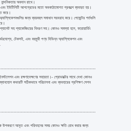
ক নান্দনিকতায় অবদান রাখে।
া এবং ইউটিলিটি আপগ্রেডের মতো অবকাঠামোগত প্রকল্পে ব্যবহৃত হয়।
চিত করে।
াপ্লিকেশনগুলির জন্য ব্যয়বহুল সমাধান সরবরাহ করে। পেমেন্টের শর্তগুলি
করে।
ালেট সহ প্যাকেজিংয়ের বিবরণ সহ। কোনও সমস্যা হলে, ফরোয়ার্ডিং
রযোগ্য, টেকসই, এবং বহুমুখী পণ্য বিভিন্ন অ্যাপ্লিকেশন এবং
.
ইনস্টলেশন এবং রক্ষণাবেক্ষণের সহায়তা।- প্রোডাক্টের সাথে দেখা কোনও
- ম্যানহোল কভারটি সঠিকভাবে পরিচালনা এবং ব্যবহারের প্রশিক্ষণ সেশন
ামূলক উপকরণে আবৃত এবং পরিবহনের সময় কোনও ক্ষতি রোধ করার জন্য