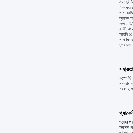
এবং ইউটিল
4অবকাঠাম
তারা আইএস
ন্যূনতম অ
নমনীয়,টি
এলিট এসএ
আইপি ১১৯।
সামগ্রিকভ
দৃশ্যকল্প
সহায়ত
কম্পোজিট 
সমস্যার জ
সরবরাহ কর
প্যাকে
পণ্যের প্
নিরাপদ ডে
পর্যাপ্ত ম