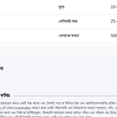
মূল্য
10
ডেলিভারি সময়
25-
যোগানের ক্ষমতা
500
না
বর্ণনাঃ
ম্যানহোল কভার একটি উচ্চ মানের এবং টেকসই পণ্য যা বিভিন্ন শিল্প এবং অ্যাপ্লিকেশনগুলির চাহিদা 
,এই ঢাকনা manholes আবরণ জন্য একটি শক্তিশালী এবং নির্ভরযোগ্য সমাধান প্রস্তাব, গলি, এবং অন
য নকশা এবং নির্মাণের বৈশিষ্ট্যযুক্ত, জিআরপি ম্যানহোল কভার দুর্দান্ত শক্তি এবং পরিধান এবং ছিদ্র