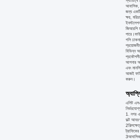
স্থায়িত্ব
আবাসিক, ব
জন্য একটি
ক্ষয়, মর
ইনস্টলেশন
জিআরপি ম্
পারে।ফাইব
গলি ঢাকনা
প্রয়োজনী
বিভিন্ন আ
প্রকৌশলীদ
আপনার অবক
এবং মানসি
আজই ফাইবা
করুন।
অ্যাপ্
এলিট এসএস
নির্ভরযোগ
1. নগর এ
ভল্ট আবরণ
2শিল্পক্ষ
ট্রাফিকের
3আবাসিক ক