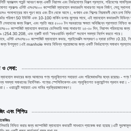
িটি অ্যাক্সেস পয়েন্ট আবরণ জন্য একটি নিরাপদ এবং নির্ভরযোগ্য বিকল্প প্রস্তাব, পরিবেশের সামগ্রি
োগত প্রকল্পঃ এলিট এসএস৫০০ কম্পোজিট ম্যানহোল কভারগুলি সাধারণত সড়ক নির্মাণ, সেতু স্থাপন
ও শংসাপত্রের মান পূরণ করে এবং চীন থেকে আসে।, গুণমান এবং শিল্পের নিয়মাবলী মেনে চলা নিশ্
র্ডার পরিমাণ 50 ইউনিট এবং 10-100 মার্কিন ডলার মূল্যের সাথে, এই ম্যানহোল কভারগুলি বিভিন্ন অ্য
/টি লেনদেনের জন্য বিকল্প, এবং প্রতি বছর ৫০০০ টন সরবরাহের ক্ষমতা অবিচ্ছিন্ন প্রাপ্যতা নিশ্চিত 
স৫০০ কম্পোজিট ম্যানহোল কভারের ডেলিভারি সময় সাধারণত ২৫-৩০ দিন, নিরাপদ পরিবহনের জন্য প্য
254.30.208, এবং ত্রুটি বার্তা "ফরওয়ার্ডিং ব্যর্থতা" সংযোগ সমস্যা নির্দেশ করতে পারে।
াবে, এলিট এসএস৫০০ কম্পোজিট ম্যানহোল কভার, প্রাইভোক্সি সংস্করণ ৩ দ্বারা চালিত।0.33, নির্ভ
ের জন্য উপযুক্ত।এই manhole কভার বিভিন্ন প্রয়োজনের জন্য একটি নির্ভরযোগ্য সমাধান প্রস্তাব
া ও সেবা:
ম্যানহোল কভারের জন্য আমাদের পণ্য প্রযুক্তিগত সহায়তা এবং পরিষেবাগুলির মধ্যে রয়েছেঃ - পণ্য 
ন্য সমস্যা সমাধানের নির্দেশিকা- পণ্যের স্পেসিফিকেশন এবং প্রযুক্তিগত ডকুমেন্টেশন প্রদান করা। 
া। - ওয়ারেন্টি সহায়তা এবং দাবির প্রক্রিয়াজাতকরণ।
জিং এবং শিপিংঃ
যাকেজিংঃ
লিভারি নিশ্চিত করার জন্য কম্পোজিট ম্যানহোল কভারটি সাবধানে প্যাকেজ করা হয়েছে।এটি সুরক্ষ
োচিং সহ একটি শক্ত কার্ডবোর্ড বাক্সে রাখা হয়.