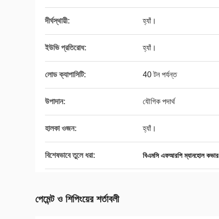
দীর্ঘস্থায়ী:
হ্যাঁ।
ইউভি প্রতিরোধ:
হ্যাঁ।
লোড ক্যাপাসিটি:
40 টন পর্যন্ত
উপাদান:
যৌগিক পদার্থ
হালকা ওজন:
হ্যাঁ।
বিশেষভাবে তুলে ধরা:
বিএমসি এফআরপি ম্যানহোল কভার
পেমেন্ট ও শিপিংয়ের শর্তাবলী