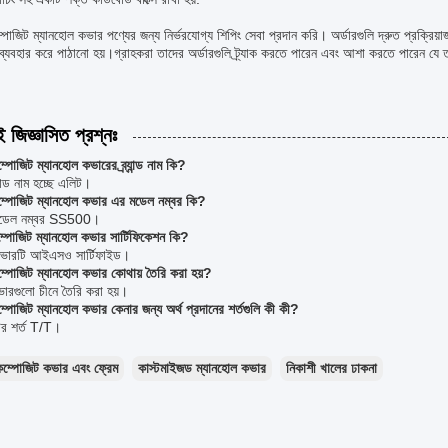
োজিট ম্যানহোল কভার পণ্যের জন্য নির্ভরযোগ্য শিপিং সেবা প্রদান করি। অর্ডারগুলি দ্রুত প্রক্রিয়া
র ব্যবহার করে পাঠানো হয়।গ্রাহকরা তাদের অর্ডারগুলি ট্র্যাক করতে পারেন এবং আশা করতে পারেন যে
ই জিজ্ঞাসিত প্রশ্নঃ
ম্পোজিট ম্যানহোল কভারের ব্র্যান্ড নাম কি?
যান্ড নাম হচ্ছে এলিট।
কম্পোজিট ম্যানহোল কভার এর মডেল নম্বর কি?
মডেল নম্বর SS500।
ম্পোজিট ম্যানহোল কভার সার্টিফিকেশন কি?
ভারটি আইএসও সার্টিফাইড।
ম্পোজিট ম্যানহোল কভার কোথায় তৈরি করা হয়?
ারগুলো চীনে তৈরি করা হয়।
ম্পোজিট ম্যানহোল কভার কেনার জন্য অর্থ প্রদানের শর্তগুলি কী কী?
টের শর্ত T/T।
কম্পোজিট কভার এবং ফ্রেম
কাস্টমাইজড ম্যানহোল কভার
নিকাশী খালের ঢাকনা