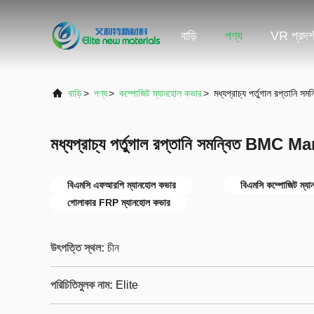
বাড়ি
পণ্য
VR প্রদর্
বাড়ি
>
পণ্য
>
কম্পোজিট ম্যানহোল কভার
>
মধ্যপ্রাচ্য পর্তুগাল রপ্তা
মধ্যপ্রাচ্য পর্তুগাল রপ্তানি সমন্বিত BMC
বিএমসি এফআরপি ম্যানহোল কভার
বিএমসি কম্পোজিট ম্য
গোলাকার FRP ম্যানহোল কভার
উৎপত্তি স্থল:
চীন
পরিচিতিমুলক নাম:
Elite