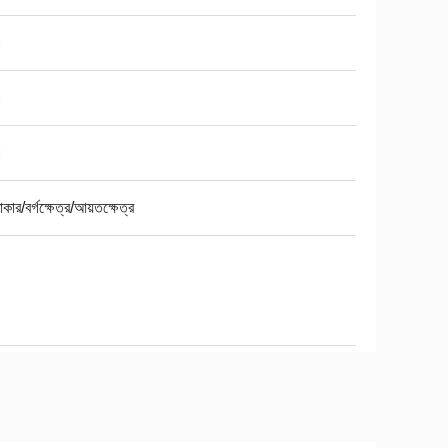
।
।
।
াকার/বর্গক্ষেত্র/আয়তক্ষেত্র