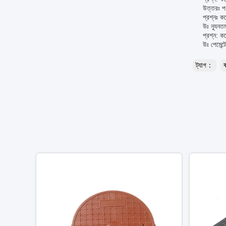
উত্তরঃ পণ
প্রশ্নঃ ক
উঃ ন্যূনত
প্রশ্ন: ক
উঃ পেমেন
ট্যাগ：