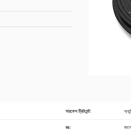
সারফেস ট্রিটমেন্ট:
অ্যান
রঙ:
কাল