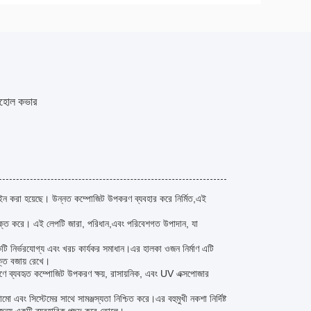
যানহোল কভার
জাইন করা হয়েছে। উন্নত কম্পোজিট উপকরণ ব্যবহার করে নির্মিত,এই
ভুক্ত করে। এই লেপটি জারা, পরিধান,এবং পরিবেশগত উপাদান, যা
কটি নির্ভরযোগ্য এবং খরচ কার্যকর সমাধান।এর হালকা ওজন নির্মাণ এটি
তি বজায় রেখে।
র্মাণে ব্যবহৃত কম্পোজিট উপকরণ ক্ষয়, রাসায়নিক, এবং UV এক্সপোজার
এবং সিস্টেমের সাথে সামঞ্জস্যতা নিশ্চিত করে।এর বহুমুখী নকশা নির্দিষ্ট