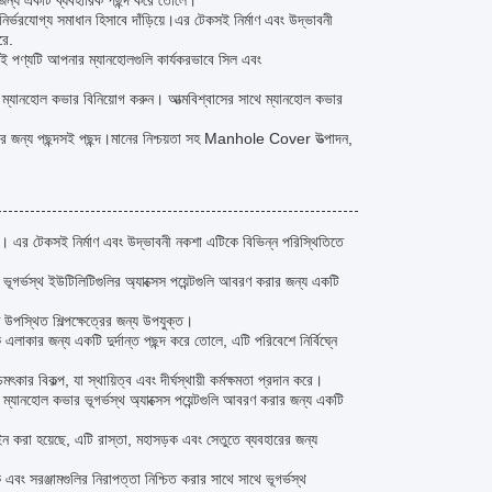
ির জন্য একটি ব্যবহারিক পছন্দ করে তোলে।
ভরযোগ্য সমাধান হিসাবে দাঁড়িয়ে।এর টেকসই নির্মাণ এবং উদ্ভাবনী
রে.
ই পণ্যটি আপনার ম্যানহোলগুলি কার্যকরভাবে সিল এবং
ট ম্যানহোল কভার বিনিয়োগ করুন। আত্মবিশ্বাসের সাথে ম্যানহোল কভার
ুলির জন্য পছন্দসই পছন্দ।মানের নিশ্চয়তা সহ Manhole Cover উত্পাদন,
। এর টেকসই নির্মাণ এবং উদ্ভাবনী নকশা এটিকে বিভিন্ন পরিস্থিতিতে
র্ভস্থ ইউটিলিটিগুলির অ্যাক্সেস পয়েন্টগুলি আবরণ করার জন্য একটি
উপস্থিত শিল্পক্ষেত্রের জন্য উপযুক্ত।
র জন্য একটি দুর্দান্ত পছন্দ করে তোলে, এটি পরিবেশে নির্বিঘ্নে
বিকল্প, যা স্থায়িত্ব এবং দীর্ঘস্থায়ী কর্মক্ষমতা প্রদান করে।
যানহোল কভার ভূগর্ভস্থ অ্যাক্সেস পয়েন্টগুলি আবরণ করার জন্য একটি
রা হয়েছে, এটি রাস্তা, মহাসড়ক এবং সেতুতে ব্যবহারের জন্য
বং সরঞ্জামগুলির নিরাপত্তা নিশ্চিত করার সাথে সাথে ভূগর্ভস্থ