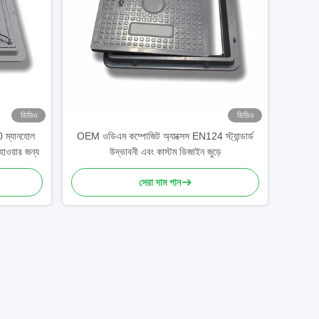
ভিডিও
ভিডিও
 ম্যানহোল
OEM ওডিএম কম্পোজিট অ্যাক্সেস EN124 স্ট্যান্ডার্ড
াওয়ার জন্য
উদ্ভাবনী এবং কাস্টম ডিজাইন জুড়ে
সেরা দাম পান