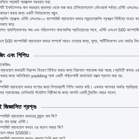
ুলিতে সহজেই অ্যাক্সেস সরবরাহ করা.
টি ইনস্টলেশনঃ জল সরবরাহ ব্যবস্থা থেকে শুরু করে টেলিযোগাযোগ নেটওয়ার্ক পর্যন্ত,এলিট এসএস৫
লি আবরণ করার জন্য একটি নির্ভরযোগ্য পছন্দ.
ডস্কেপিং প্রকল্পঃ এলিট এসএস৫০০ কম্পোজিট ম্যানহোল কভার ল্যান্ডস্কেপিং প্রকল্পে নির্বিঘ্নে সংহত করা
রবরাহ করে.
গত অ্যাপ্লিকেশনঃ ক্ষয় এবং পরিবেশগত কারণগুলির প্রতিরোধের সাথে, এলিট এসএস 500 কম্পোজিট
 500 কম্পোজিট ম্যানহোল কভার সম্পর্কে আরও তথ্যের জন্য, মূল্য, সার্টিফিকেশন এবং অর্ডার বিব
জিং এবং শিপিংঃ
যাকেজিংঃ
ম্যানহোল কভারটি নিরাপদ বিতরণ নিশ্চিত করার জন্য নিরাপদে প্যাকেজ করা আছে।প্রতিটি কভার একটি
করার জন্য অতিরিক্ত padding সঙ্গে একটি শক্তিশালী কার্ডবোর্ড বাক্সে স্থাপন করা হয়.
যঃ
োজিট ম্যানহোল কভার পণ্যের জন্য বিশ্বব্যাপী শিপিং অফার করি। একবার আপনার অর্ডার প্রক্রিয়া 
 প্যাকেজের ডেলিভারি স্ট্যাটাস নিরীক্ষণের জন্য আপনি একটি ট্র্যাকিং নম্বর পাবেন.
ই জিজ্ঞাসিত প্রশ্নঃ
্পোজিট ম্যানহোল কভারের ব্র্যান্ড নাম কি?
যান্ড নাম হচ্ছে এলিট।
কম্পোজিট ম্যানহোল কভার এর মডেল নম্বর কি?
মডেল নম্বর SS500।
ম্পোজিট ম্যানহোল কভার কোথায় তৈরি করা হয়?