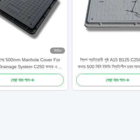
ভিডিও
জনের 500mm Manhole Cover For
স্লিপ প্রতিরোধী পৃষ্ঠ A15 B125 C250
rainage System C250 কভার এবং
কভার 500 মিমি ইউভি স্থিতিশীল চরম আবহ
ফ্রেম
সেরা দাম পান
সেরা দাম পান