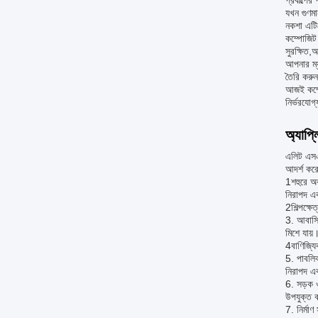
প্রকল্পের
যখন গুণমা
নকশা এটিক
কম্পোজিট
সুরক্ষিত,
আপনার ম্য
তৈরি করুন
আজই কম্পো
নির্ভরযোগ
অ্যাপ্
এলিট এসএস
আদর্শ কর
1শহুরে অব
নিরাপদ এ
2শিল্পক্ষ
3. আবাসি
মিশে যায়
4বাণিজ্যি
5. পাবলিক
নিরাপদ এব
6. সড়ক 
উপযুক্ত
7. নির্মা