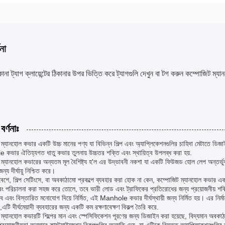
না
 ঠিকানা ট্যাগ ক্লায়েন্টের ঠিকানার উপর ভিত্তি করে ট্যাগগুলি দেখুন বা টগ করুন কম্পোজিট ম্
বর্ণনাঃ
ম্যানহোল কভার একটি উচ্চ মানের পণ্য যা বিভিন্ন শিল্প এবং অ্যাপ্লিকেশনগুলির চাহিদা মেটাতে ডি
কভার ঐতিহ্যগত ধাতু কভার তুলনায় উচ্চতর শক্তি এবং স্থায়িত্ব উপলব্ধ করা হয়.
 ম্যানহোল কভারের অন্যতম মূল বৈশিষ্ট্য হ'ল এর উদ্ভাবনী নকশা যা একটি ফিউজড হোল লেপ অন্তর্
্য দীর্ঘায়ু নিশ্চিত করে।
বেশে, শিল্প সেটিংসে, বা অবকাঠামো প্রকল্পে ব্যবহার করা হোক না কেন, কম্পোজিট ম্যানহোল কভার এ
বং পরিচালনা করা সহজ করে তোলে, তবে ভারী লোড এবং ট্রাফিকের প্রতিরোধের জন্য প্রয়োজনীয় শক্
্টভাবে এবং বিস্তারিত মনোযোগ দিয়ে নির্মিত, এই Manhole কভার দীর্ঘস্থায়ী জন্য নির্মিত হয়। এর নি
এটি দীর্ঘমেয়াদী ব্যবহারের জন্য একটি কম রক্ষণাবেক্ষণ বিকল্প তৈরি করে.
ম্যানহোল কভারটি শিল্পের মান এবং স্পেসিফিকেশন পূরণের জন্য ডিজাইন করা হয়েছে, বিদ্যমান অবকাঠামো 