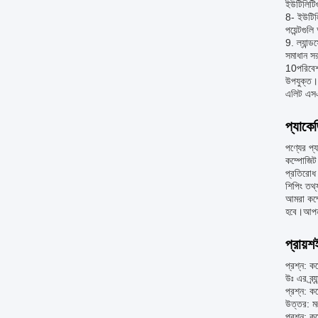
ইউটিলিটিগ
8- ইউটিলি
পয়েন্টগু
9. ল্যান্
সমাধান স
10পরিবেশ
উপযুক্ত।
এলিট এসএস
প্যাকে
পণ্যের প্
কম্পোজিট 
প্রতিরোধ 
শিপিং তথ্
আমরা কম্প
হবে।আপনার
প্রায়শ
প্রশ্ন: কম
উঃ এর ব্র্
প্রশ্ন: 
উত্তর: 
প্রশ্ন: ক