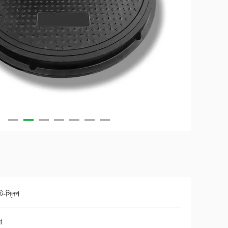
্টি-স্লিপ
ো