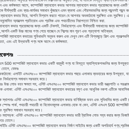
 প্রয়োজনীয়তা অনুসারে কাস্টমাইজেশন বিকল্পগুলির অনুমতি দেয়, যা এটিকে বিস্তৃত অ্যাপ্লিকেশনগুল
ন এবং কর্মক্ষমতা আসে, কম্পোজিট ম্যানহোল কভার আপনার ম্যানহোল কভার প্রয়োজনের জন্য একটি নির্
ে দীর্ঘস্থায়ী এবং ব্যয়-কার্যকর সমাধান খুঁজছেন এমন ব্যবসা এবং পৌরসভাগুলির জন্য পছন্দসই পছন্দ ক
 ম্যানহোল কভার দিয়ে, আপনি বিশ্বাস করতে পারেন যে আপনার অবকাঠামো সুরক্ষিত এবং সুরক্ষিত। এ
অননুমোদিত অ্যাক্সেস প্রতিরোধ এবং শ্রমিক এবং পথচারীদের নিরাপত্তা নিশ্চিত করা.
ানহোল কভার প্রয়োজনের জন্য একটি টেকসই, নির্ভরযোগ্য এবং দীর্ঘস্থায়ী সমাধানের জন্য কম্পোজি
,আপনি একটি উচ্চ মানের পণ্য পেয়ে যাচ্ছেন যে শিল্পের মান পূরণ এবং প্রত্যাশা অতিক্রম.
জিট ম্যানহোল কভারের সুবিধাগুলি অনুভব করুন এবং দেখুন কেন এটি বিশ্বজুড়ে শিল্প এবং প্রকল্পগ
্যতা, এবং এই উদ্ভাবনী পণ্য সঙ্গে আসে যে কর্মক্ষমতা.
লিকেশনঃ
 500 কম্পোজিট ম্যানহোল কভার একটি বহুমুখী পণ্য যা বিস্তৃত অ্যাপ্লিকেশনগুলির জন্য উপযুক্ত
ে তোলে, যেমনঃ
কাঠামো: এলাইট এসএস৫০০ কম্পোজিট ম্যানহোল কভার শহুরে এলাকায় ব্যবহারের জন্য উপযুক্ত, যা ভূগ
বং নির্ভরযোগ্য সমাধান সরবরাহ করে।
েত্রঃ উচ্চ লোড বহন ক্ষমতা সহ, এলিট এসএস৫০০ কম্পোজিট ম্যানহোল কভার ভারী যন্ত্রপাতি ও সরঞ্জাম 
ক এলাকা: এলিট এসএস৫০০ কম্পোজিট ম্যানহোল কভারের মসৃণ এবং আধুনিক নকশা এটিকে আবাসিক এলাকা
।
ক স্থাপনাঃ এলিট এসএস৫০০ কম্পোজিট ম্যানহোল কভার বাণিজ্যিক ভবন এবং সুবিধাদির জন্য একটি চমৎকার 
 স্পেসঃ পার্ক, পথচারী পথচারী বা বিনোদনমূলক এলাকায় হোক না কেন, এলিট এসএস 500 কম্পোজিট ম্
ং সুরক্ষিত সমাধান সরবরাহ করে।
ও মহাসড়ক: এলিট এসএস৫০০ কম্পোজিট ম্যানহোল কভার ভারী ট্রাফিক লোড সহ্য করার জন্য ডিজাইন ক
 করে তোলে।
ণ সাইটঃ এলিট এসএস৫০০ কম্পোজিট ম্যানহোল কভার নির্মাণ সাইটের জন্য একটি অপরিহার্য পণ্য,শ্রমিক এ