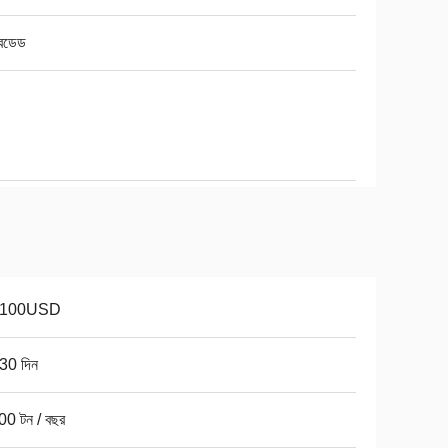
েডেড
-100USD
30 দিন
00 টন / বছর