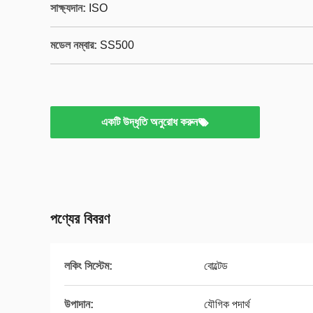
সাক্ষ্যদান:
ISO
মডেল নম্বার:
SS500
একটি উদ্ধৃতি অনুরোধ করুন
পণ্যের বিবরণ
লকিং সিস্টেম:
বোল্টেড
উপাদান:
যৌগিক পদার্থ