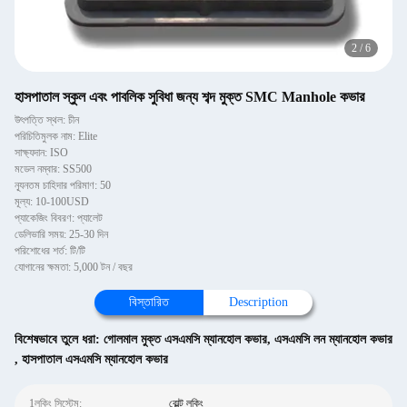
2
/
6
হাসপাতাল স্কুল এবং পাবলিক সুবিধা জন্য শব্দ মুক্ত SMC Manhole কভার
উৎপত্তি স্থল: চীন
পরিচিতিমুলক নাম: Elite
সাক্ষ্যদান: ISO
মডেল নম্বার: SS500
ন্যূনতম চাহিদার পরিমাণ: 50
মূল্য: 10-100USD
প্যাকেজিং বিবরণ: প্যালেট
ডেলিভারি সময়: 25-30 দিন
পরিশোধের শর্ত: টি/টি
যোগানের ক্ষমতা: 5,000 টন / বছর
বিস্তারিত
Description
বিশেষভাবে তুলে ধরা:
গোলমাল মুক্ত এসএমসি ম্যানহোল কভার
,
এসএমসি লন ম্যানহোল কভার
,
হাসপাতাল এসএমসি ম্যানহোল কভার
1লকিং সিস্টেম:
বোল্ট লকিং