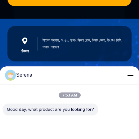
টাইমস স্কয়ার, নং ৫২, হংকং মিডল রোড, শিনান জেলা, কিংডাও সিটি,
শানডং প্রদেশ
ঠিকানা
Serena
robert@ailitecover.com
ই-মেইল
7:53 AM
Good day, what product are you looking for?
0086-17667541696
ফোন