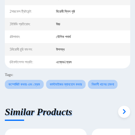
2সারফেস ট্রিটমেন্ট:
বিরোধী স্লিপ পৃষ্ঠ
3ইউভি প্রতিরোধ:
উচ্চ
4উপাদান:
যৌগিক পদার্থ
5বিরোধী চুরি ফাংশন:
উপলব্ধ
6ইনস্টলেশন পদ্ধতি:
এম্বেড/ফ্রেম
Tags:
কম্পোজিট কভার এবং ফ্রেম
কাস্টমাইজড ম্যানহোল কভার
নিকাশী খালের ঢাকনা
Similar Products