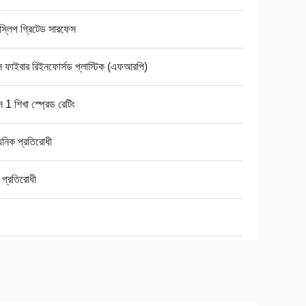
ি-স্লিপ গ্রিটেড সারফেস
স ফাইবার রিইনফোর্সড প্লাস্টিক (এফআরপি)
স 1 শিখা স্প্রেড রেটিং
য়নিক প্রতিরোধী
প্রতিরোধী