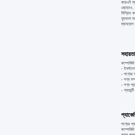
করেএই ম্য
এছাড়াও, 
মিশ্রিত ক
ন্যূনতম অ
ম্যানহোল
সহায়ত
কম্পোজিট 
- ইনস্টলে
- পণ্যের স
- পণ্য সম্
- পণ্য প্র
- গ্যারান্
প্যাকে
পণ্যের প্
কম্পোজিট 
করার জন্