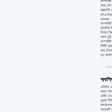
কম্পোজিট 
সাথে,এই M
যন্ত্রপা
of a tr
cover.
কম্পোজিট 
ভূগর্ভস্থ
উন্নত নির
নকশা চুরি
কম্পোজিট 
নির্দিষ্ট
তার টেকসই
বড় আকারে
অ্যাপ্
এলিটের এস
কারণে বিস
এলিট এসএ
সুরক্ষা ন
রক্ষণাবেক
আরেকটি গু