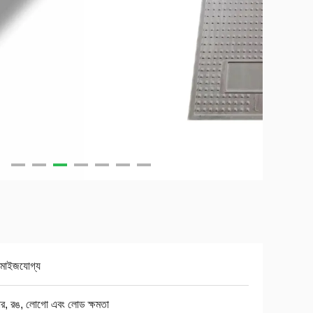
টমাইজযোগ্য
র, রঙ, লোগো এবং লোড ক্ষমতা