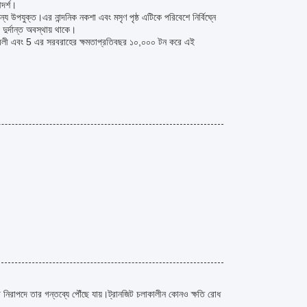
আদর্শ।
পযুক্ত।এর নান্দনিক নকশা এবং মসৃণ পৃষ্ঠ এটিকে পরিবেশে নির্বিঘ্নে
দুর্দান্ত অবস্থায় থাকে।
র্তাবলী এবং 5 এর সরবরাহের ক্ষমতাপ্রতিবছর ১০,০০০ টন করে এই
ি নিরাপদে তার গন্তব্যে পৌঁছে যায়।ট্রানজিট চলাকালীন কোনও ক্ষতি রোধ