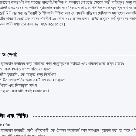
ানহোল কভারগুলি উচ্চ স্তরের পাদচারী ট্র্যাফিক বা যানবাহন চলাচলের ক্ষেত্রে ভারী দায়িত্বের জন্য 
এলিট এসএস৫০০ কম্পোজিট ম্যানহোল কভার আবাসিক এলাকা এবং পাবলিক পার্কে অ্যাপ্লিকেশনের জন্য উ
রেFRP এর ক্ষয় প্রতিরোধী বৈশিষ্ট্যগুলি নিশ্চিত করে যে এমনকি বহিরঙ্গন সেটিংসেও ম্যানহোল কভারটি 
র্ডার পরিমাণ ৫০টি এবং দামের পরিসীমা ১০ থেকে ১০০ মার্কিন ডলার।টি/টি মাধ্যমে অর্থ প্রদানের শ
 কভারগুলি সময়মতো ক্রয় করা সহজ করে তোলে।
া ও সেবা:
ম্যানহোল কভারের জন্য আমাদের পণ্য প্রযুক্তিগত সহায়তা এবং পরিষেবাগুলির মধ্যে রয়েছেঃ
শন এবং রক্ষণাবেক্ষণ পদ্ধতিতে সহায়তা
ঠিক হ্যান্ডলিং এবং যত্নের জন্য নির্দেশিকা
পর্কিত সমস্যাগুলির জন্য ত্রুটি সমাধানের সহায়তা
শিক্ষণ এবং শিক্ষামূলক সম্পদ
টি সহায়তা এবং দাবি প্রক্রিয়াজাতকরণ
জিং এবং শিপিংঃ
যাকেজিংঃ
ম্যানহোল কভারটি একটি শক্তিশালী এবং টেকসই কার্ডবোর্ড বাক্সে সাবধানে প্যাকেজ করা হয় যাতে এট
য কভারটি সুরক্ষিত উপকরণে আবৃত.