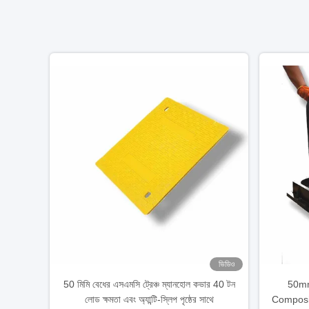
ভিডিও
50 মিমি বেধের এসএমসি ট্রেঞ্চ ম্যানহোল কভার 40 টন
50mm
লোড ক্ষমতা এবং অ্যান্টি-স্লিপ পৃষ্ঠের সাথে
Composi