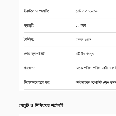
ইনস্টলেশন পদ্ধতি:
বোল্ট বা এমবেডেড
গ্যারান্টি:
১০ বছর
বৈশিষ্ট্য:
হালকা ওজন
লোড ক্যাপাসিটি:
40 টন পর্যন্ত
প্রয়োগ:
তারের পরিখা, পরিখা, নালী এবং 
বিশেষভাবে তুলে ধরা:
কাস্টমাইজড কম্পোজিট ট্রেঞ্চ কভা
পেমেন্ট ও শিপিংয়ের শর্তাবলী