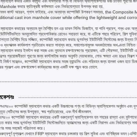
ম্যানহোল কভার একটি বহুমুখী এবং দীর্ঘস্থায়ী পণ্য যা বিভিন্ন অ্যাপ্লিকেশনের উচ্চ চাহিদা পূরণ
anhole কভার ব্যতিক্রমী কর্মক্ষমতা এবং নির্ভরযোগ্যতা উপলব্ধ করা হয়.
তি যেমন কাস্ট আয়রন, গ্লাস ফাইবার, এবং অন্যান্য কম্পোজিট উপকরণ সমন্বয়, the Com
aditional cast iron manhole cover while offering the lightweight and corr
ম্যানহোল কভারের অন্যতম মূল বৈশিষ্ট্য হল এর ডাবল সিলিং ডিজাইন, যা পানি প্রবেশ, গন্ধ এবং অন্যান্
 ইউটিলিটিগুলিতে অননুমোদিত প্রবেশাধিকার রোধেও সহায়তা করে, যা এটিকে শহুরে পরিবেশ, শিল্প সুবি
াপত্তা বৈশিষ্ট্য দিয়ে সজ্জিত, কম্পোজিট ম্যানহোল কভার ভূগর্ভস্থ ইউটিলিটি সিস্টেমের জন্য উন্নত নি
 ও ধ্বংসাত্মক কার্যকলাপ প্রতিরোধ করতে সাহায্য করে, সমালোচনামূলক অবকাঠামোর অখণ্ডতা নিশ্চিত
ম্যানহোল কভার ইনস্টল করা সহজ এবং ন্যূনতম রক্ষণাবেক্ষণের প্রয়োজন, এটি পৌরসভা, ইউটিলিটি এবং 
 প্রকল্পের প্রয়োজনীয়তা পূরণের জন্য কাস্টমাইজ করার অনুমতি দেয়আকার, লোড ক্ষমতা এবং রঙের বিকল্প
 নির্মাণ সত্ত্বেও, কম্পোজিট ম্যানহোল কভার সহজ হ্যান্ডলিং এবং পরিবহন জন্য হালকা ওজন হতে ডিজ
র প্রকল্প এবং রক্ষণাবেক্ষণ কার্যক্রমের জন্য একটি দক্ষ পছন্দ করে তোলে.
লিকেশনঃ
এস৫০০ কম্পোজিট ম্যানহোল কভার একটি উচ্চমানের পণ্য যা বিভিন্ন অ্যাপ্লিকেশন অনুষ্ঠান এবং দৃ
্তৃত সেটিংসের জন্য উপযুক্ত, ক্ষয় প্রতিরোধের, এবং দীর্ঘ জীবনকাল.
স৫০০ কম্পোজিট ম্যানহোল কভারের একটি গুরুত্বপূর্ণ অ্যাপ্লিকেশন হল শহরের রাস্তা এবং ফুটপাথ
িশ্চিত করার সময় ভূগর্ভস্থ ইউটিলিটি সিস্টেমগুলিতে অ্যাক্সেসের জন্য একটি নিরাপদ এবং নির্ভরযোগ্
্ষণের সময় সহজেই পরিচালনা করে।
রুত্বপূর্ণ দৃশ্যকল্প যেখানে FRP ম্যানহোল কভার চমৎকার হয় শিল্প সুবিধা এবং বাণিজ্যিক ভবন।এ