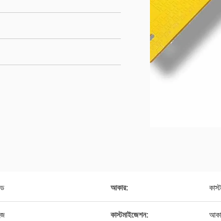
জড
আকার:
কাস্
হজ
কাস্টমাইজেশন:
আকা