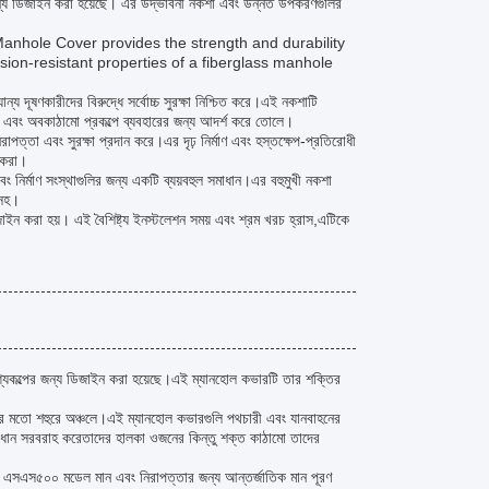
ের জন্য ডিজাইন করা হয়েছে। এর উদ্ভাবনী নকশা এবং উন্নত উপকরণগুলির
posite Manhole Cover provides the strength and durability
osion-resistant properties of a fiberglass manhole
য দূষণকারীদের বিরুদ্ধে সর্বোচ্চ সুরক্ষা নিশ্চিত করে।এই নকশাটি
ধা এবং অবকাঠামো প্রকল্পে ব্যবহারের জন্য আদর্শ করে তোলে।
রাপত্তা এবং সুরক্ষা প্রদান করে।এর দৃঢ় নির্মাণ এবং হস্তক্ষেপ-প্রতিরোধী
 করা।
নির্মাণ সংস্থাগুলির জন্য একটি ব্যয়বহুল সমাধান।এর বহুমুখী নকশা
 সহ।
াইন করা হয়। এই বৈশিষ্ট্য ইনস্টলেশন সময় এবং শ্রম খরচ হ্রাস,এটিকে
শ্যকল্পের জন্য ডিজাইন করা হয়েছে।এই ম্যানহোল কভারটি তার শক্তির
ের মতো শহুরে অঞ্চলে।এই ম্যানহোল কভারগুলি পথচারী এবং যানবাহনের
য সমাধান সরবরাহ করেতাদের হালকা ওজনের কিন্তু শক্ত কাঠামো তাদের
লিট এসএস৫০০ মডেল মান এবং নিরাপত্তার জন্য আন্তর্জাতিক মান পূরণ