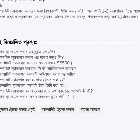
যঃ
োজিট ম্যানহোল কভারের জন্য বিশ্বব্যাপী শিপিং অফার করি। অর্ডারগুলি 1-2 ব্যবসায়িক দিনের মধ্যে
রগুলির মাধ্যমে প্রেরণ করা হয়।গ্রাহকরা তাদের চালানের অবস্থা পর্যবেক্ষণের জন্য একটি ট্র্যাকিং নম্ব
ই জিজ্ঞাসিত প্রশ্নঃ
িট ম্যানহোল কভার এর ব্র্যান্ড হল এলিট।
কম্পোজিট ম্যানহোল কভার এর মডেল নম্বর কি?
ম্পোজিট ম্যানহোল কভারের মডেল নম্বর SS500।
ম্পোজিট ম্যানহোল কভারের কী কী সার্টিফিকেশন রয়েছে?
ম্পোজিট ম্যানহোল কভারটি আইএসও দ্বারা প্রত্যয়িত।
ম্পোজিট ম্যানহোল কভার কোথায় তৈরি করা হয়?
ম্পোজিট ম্যানহোল কভারটি চীনে তৈরি করা হয়।
ম্পোজিট ম্যানহোল কভার কেনার জন্য অর্থ প্রদানের শর্তগুলি কী কী?
িট ম্যানহোল কভার কেনার জন্য পেমেন্টের শর্ত T/T।
্যাবল ট্রেনচ কভার প্লেট
কম্পোজিট ট্রেনচ কভার
খালের আবরণ