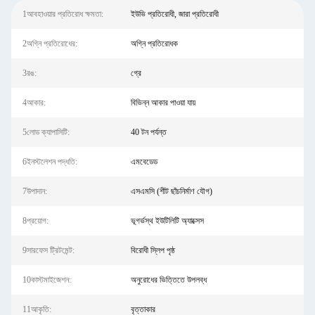
1আবহাওয়ার প্রতিরোধ ক্ষমতা:
ইউভি প্রতিরোধী, জারা প্রতিরোধী
2অগ্নি প্রতিরোধের:
অগ্নি প্রতিরোধক
3রঙ:
গ্রে
4আকার:
বিভিন্ন আকার পাওয়া যায়
5লোড ক্যাপাসিটি:
40 টন পর্যন্ত
6ইনস্টলেশন পদ্ধতি:
এমবেডেড
7উপাদান:
এসএমসি (শীট ছাঁচনির্মাণ যৌগ)
8প্রয়োগ:
ভূগর্ভস্থ ইউটিলিটি অ্যাক্সেস
9সারফেস ট্রিটমেন্ট:
বিরোধী স্লিপ পৃষ্ঠ
10কাস্টমাইজেশন:
অনুরোধের ভিত্তিতে উপলব্ধ
11আকৃতি:
বৃত্তাকার