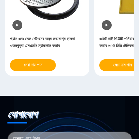
গ্যাস এবং তেল স্টেশনের জন্য লকযোগ্য হালকা
এলিট হাই ডিউটি পলিয়ার উপ
ওজনযুক্ত এসএমসি ম্যানহোল কভার
কভার 600 মিমি টেলিকম ইঞ্জিন
সেরা দাম পান
সেরা দাম পান
যোগাযোগ