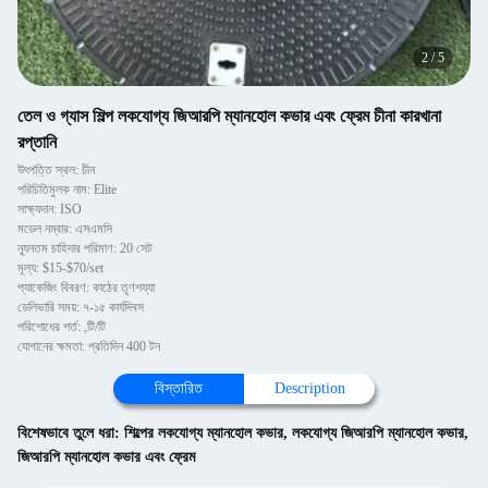
2
/
5
তেল ও গ্যাস শিল্প লকযোগ্য জিআরপি ম্যানহোল কভার এবং ফ্রেম চীনা কারখানা
রপ্তানি
উৎপত্তি স্থল: চীন
পরিচিতিমুলক নাম: Elite
সাক্ষ্যদান: ISO
মডেল নম্বার: এসএমসি
ন্যূনতম চাহিদার পরিমাণ: 20 সেট
মূল্য: $15-$70/set
প্যাকেজিং বিবরণ: কাঠের তৃণশয্যা
ডেলিভারি সময়: ৭-১৫ কার্যদিবস
পরিশোধের শর্ত: ,টি/টি
যোগানের ক্ষমতা: প্রতিদিন 400 টন
বিস্তারিত
Description
বিশেষভাবে তুলে ধরা:
শিল্পের লকযোগ্য ম্যানহোল কভার
,
লকযোগ্য জিআরপি ম্যানহোল কভার
,
জিআরপি ম্যানহোল কভার এবং ফ্রেম