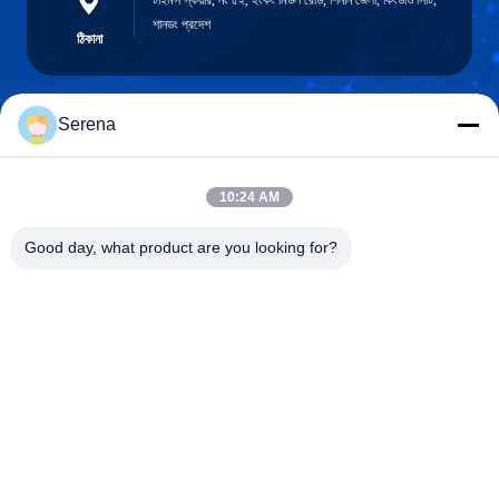
টাইমস স্কয়ার, নং ৫২, হংকং মিডল রোড, শিনান জেলা, কিংডাও সিটি,
শানডং প্রদেশ
ঠিকানা
Serena
robert@ailitecover.com
ই-মেইল
10:24 AM
Good day, what product are you looking for?
0086-17667541696
ফোন
Qingdao Elite New Materials Co., Ltd.